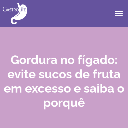
Gordura no fígado:
evite sucos de fruta
em excesso e saiba o
porquê