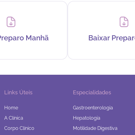
Preparo Manhã
Baixar Prepar
Links Úteis
Especialidades
Home
Gastroenterologia
A Clínica
Hepatologia
Corpo Clínico
Motilidade Digestiva