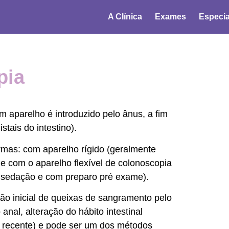
A Clínica
Exames
Especia
pia
aparelho é introduzido pelo ânus, a fim
stais do intestino).
rmas: com aparelho rígido (geralmente
) e com o aparelho flexível de colonoscopia
b sedação e com preparo pré exame).
ão inicial de queixas de sangramento pelo
anal, alteração do hábito intestinal
io recente) e pode ser um dos métodos