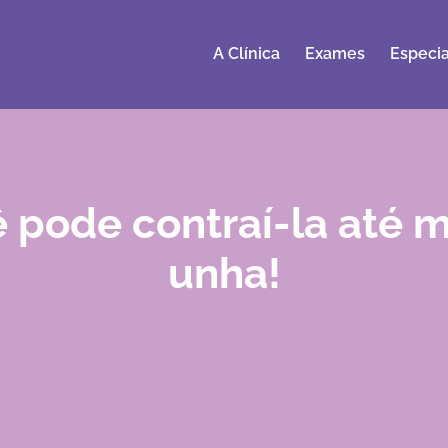
A Clínica
Exames
Especia
ê pode contraí-la até
unha!