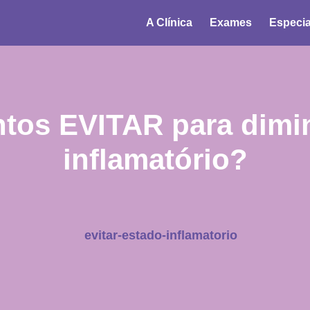
A Clínica
Exames
Especia
ntos EVITAR para dimin
inflamatório?