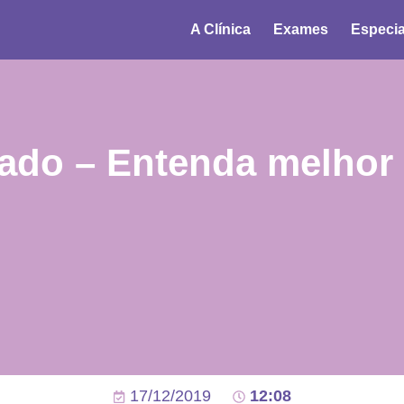
A Clínica
Exames
Especia
gado – Entenda melhor 
17/12/2019
12:08