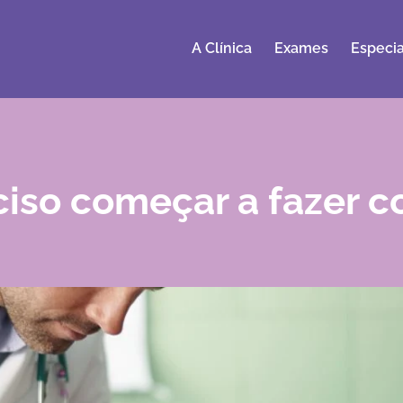
A Clínica
Exames
Especia
iso começar a fazer c