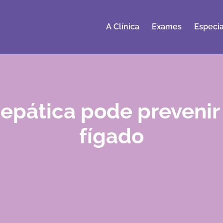
A Clínica
Exames
Especia
Hepática pode preveni
fígado