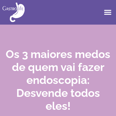
Os 3 maiores medos
de quem vai fazer
endoscopia:
Desvende todos
eles!