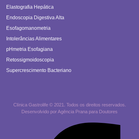
Elastografia Hepática
Endoscopia Digestiva Alta
Esofagomanometria
Intolerâncias Alimentares
pHmetria Esofagiana
Retossigmoidoscopia
Supercrescimento Bacteriano
Clínica Gastrolife © 2021. Todos os direitos reservados.
Desenvolvido por Agência Prana para Doutores