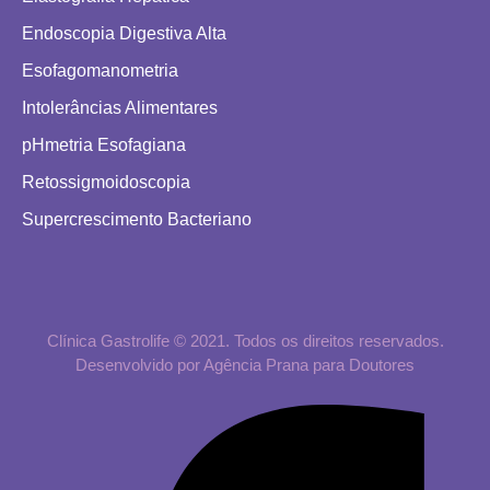
Endoscopia Digestiva Alta
Esofagomanometria
Intolerâncias Alimentares
pHmetria Esofagiana
Retossigmoidoscopia
Supercrescimento Bacteriano
Clínica Gastrolife © 2021. Todos os direitos reservados.
Desenvolvido por Agência Prana para Doutores