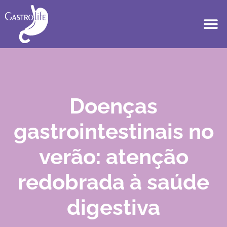
Doenças
gastrointestinais no
verão: atenção
redobrada à saúde
digestiva