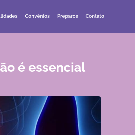
lidades
Convênios
Preparos
Contato
ão é essencial