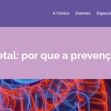
A Clínica
Exames
Especia
etal: por que a prevenç