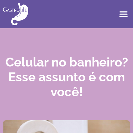
Celular no banheiro?
Esse assunto é com
você!