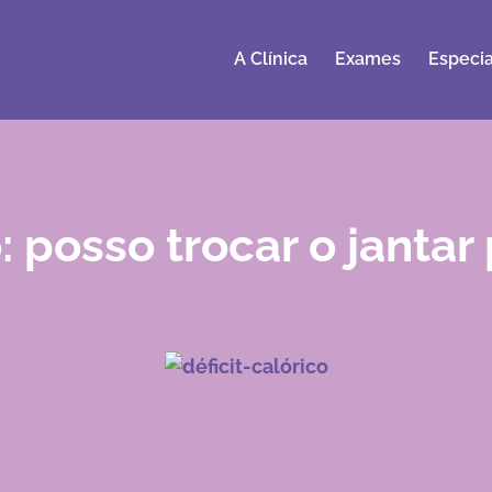
A Clínica
Exames
Especia
o: posso trocar o janta