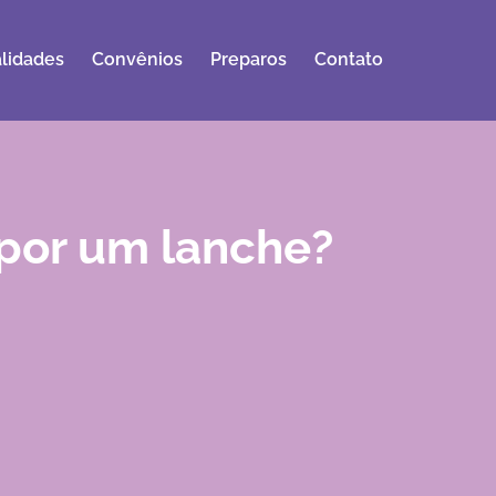
lidades
Convênios
Preparos
Contato
r por um lanche?