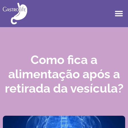
Como fica a
alimentação após a
retirada da vesícula?